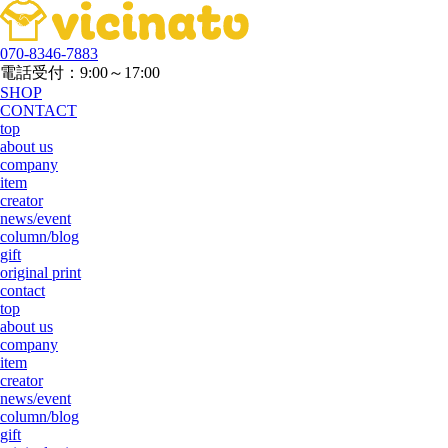
070-8346-7883
電話受付：9:00～17:00
SHOP
CONTACT
top
about us
company
item
creator
news/event
column/blog
gift
original print
contact
top
about us
company
item
creator
news/event
column/blog
gift